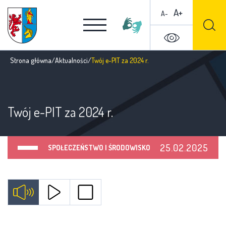
A+
A-
Strona główna
/
Aktualności
/
Twój e-PIT za 2024 r.
Twój e-PIT za 2024 r.
25.02.2025
SPOŁECZEŃSTWO I ŚRODOWISKO