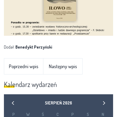
Dodał:
Benedykt Perzyński
Poprzedni wpis
Następny wpis
Kalendarz wydarzeń
SIERPIEŃ
2026
P
W
Ś
C
P
S
N