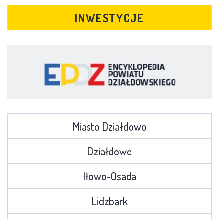
INWESTYCJE
Miasto Działdowo
Działdowo
Iłowo-Osada
Lidzbark