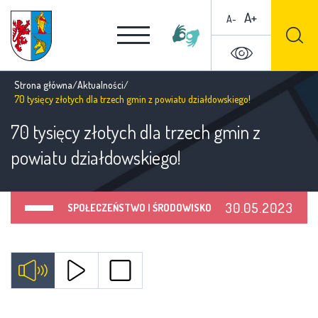
A+
A-
Strona główna
/
Aktualności
/
70 tysięcy złotych dla trzech gmin z powiatu działdowskiego!
70 tysięcy złotych dla trzech gmin z
powiatu działdowskiego!
30.05.2023
SPOŁECZEŃSTWO I ŚRODOWISKO