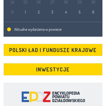
24
25
26
27
28
29
30
31
1
2
3
4
5
6
Aktualne wydarzenia w powiecie
POLSKI ŁAD I FUNDUSZE KRAJOWE
INWESTYCJE