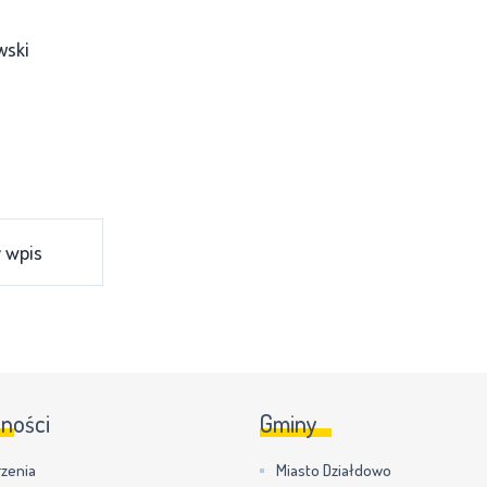
wski
 wpis
lności
Gminy
zenia
Miasto Działdowo