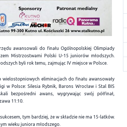
z rzędu awansowali do finału Ogólnopolskiej Olimpiady
razem Mistrzostwami Polski U-15 juniorów młodszych.
odszych byli rok temu, zajmując IV miejsce w Polsce.
Po wielostopniowych eliminacjach do finału awansowały
igi w Polsce: Silesia Rybnik, Barons Wrocław i Stal BIS
kali bezpośredni awans, wygrywając swój półfinał,
zawa 11:10.
sukcesem, tym bardziej, że w składzie nie ma 15-latków.
nym wieku juniora młodszego.