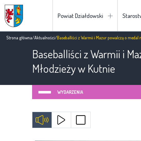
Powiat Działdowski
Staros
Strona główna
/
Aktualności
/
Baseballiści z Warmii i Mazur powalczą o medal 
Baseballiści z Warmii i M
Młodzieży w Kutnie
WYDARZENIA