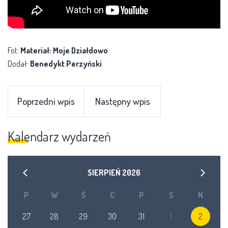
Fot:
Materiał: Moje Działdowo
Dodał:
Benedykt Perzyński
Poprzedni wpis
Następny wpis
Kalendarz wydarzeń
SIERPIEŃ
2026
P
W
Ś
C
P
S
N
27
28
29
30
31
1
2