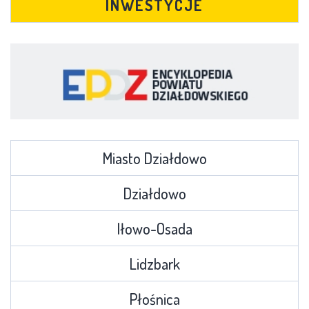
INWESTYCJE
Miasto Działdowo
Działdowo
Iłowo-Osada
Lidzbark
Płośnica