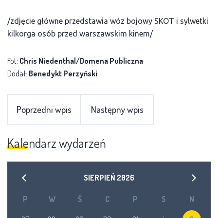
/zdjęcie główne przedstawia wóz bojowy SKOT i sylwetki
kilkorga osób przed warszawskim kinem/
Fot:
Chris Niedenthal/Domena Publiczna
Dodał:
Benedykt Perzyński
Poprzedni wpis
Następny wpis
Kalendarz wydarzeń
SIERPIEŃ
2026
P
W
Ś
C
P
S
N