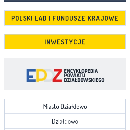
POLSKI ŁAD I FUNDUSZE KRAJOWE
INWESTYCJE
Miasto Działdowo
Działdowo