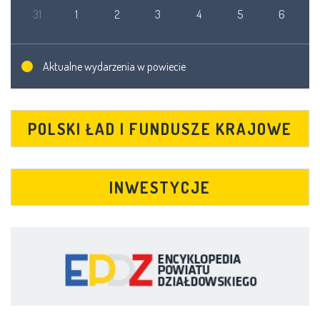
31
1
2
3
4
5
6
Aktualne wydarzenia w powiecie
POLSKI ŁAD I FUNDUSZE KRAJOWE
INWESTYCJE