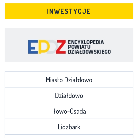
INWESTYCJE
Miasto Działdowo
Działdowo
Iłowo-Osada
Lidzbark