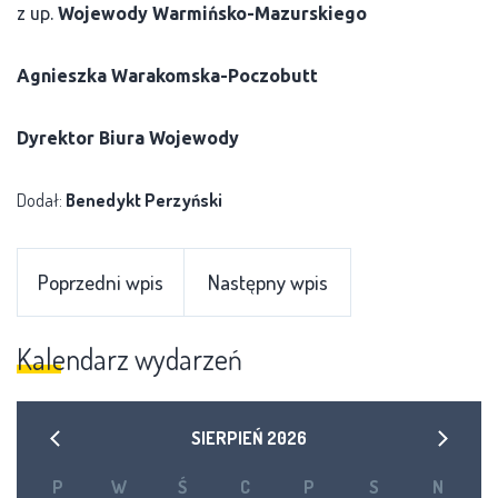
z up.
Wojewody Warmińsko-Mazurskiego
Agnieszka Warakomska-Poczobutt
Dyrektor Biura Wojewody
Dodał:
Benedykt Perzyński
Poprzedni wpis
Następny wpis
Kalendarz wydarzeń
SIERPIEŃ
2026
P
W
Ś
C
P
S
N