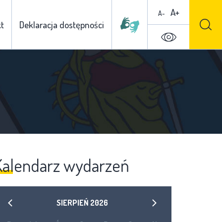
A+
A-
t
Deklaracja dostępności
Kalendarz wydarzeń
SIERPIEŃ
2026