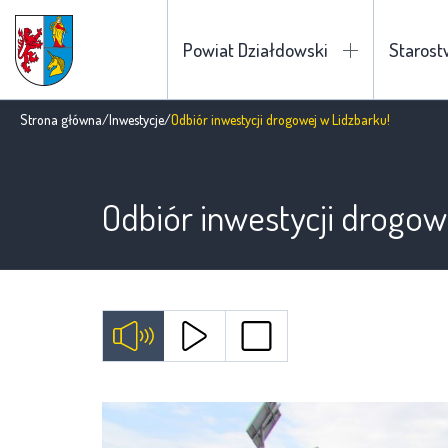
Powiat Działdowski
Staros
Strona główna
/
Inwestycje
/
Odbiór inwestycji drogowej w Lidzbarku!
Odbiór inwestycji drogow