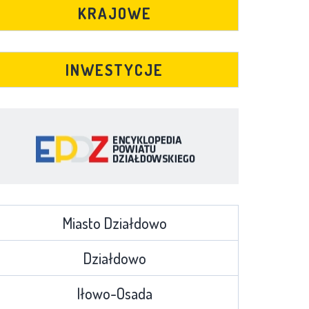
KRAJOWE
INWESTYCJE
Miasto Działdowo
Działdowo
Iłowo-Osada