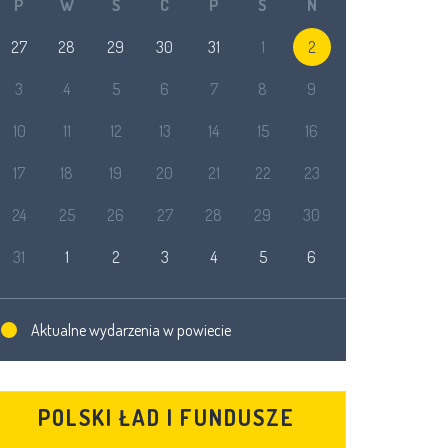
P
W
Ś
C
P
S
N
27
28
29
30
31
1
2
3
4
5
6
7
8
9
10
11
12
13
14
15
16
17
18
19
20
21
22
23
24
25
26
27
28
29
30
31
1
2
3
4
5
6
Aktualne wydarzenia w powiecie
POLSKI ŁAD I FUNDUSZE