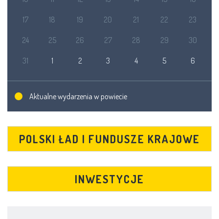
17
18
19
20
21
22
23
24
25
26
27
28
29
30
31
1
2
3
4
5
6
Aktualne wydarzenia w powiecie
POLSKI ŁAD I FUNDUSZE KRAJOWE
INWESTYCJE