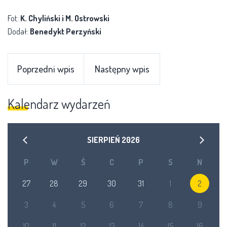
Fot:
K. Chyliński i M. Ostrowski
Dodał:
Benedykt Perzyński
Poprzedni wpis
Następny wpis
Kalendarz wydarzeń
SIERPIEŃ
2026
P
W
Ś
C
P
S
N
27
28
29
30
31
1
2
3
4
5
6
7
8
9
10
11
12
13
14
15
16