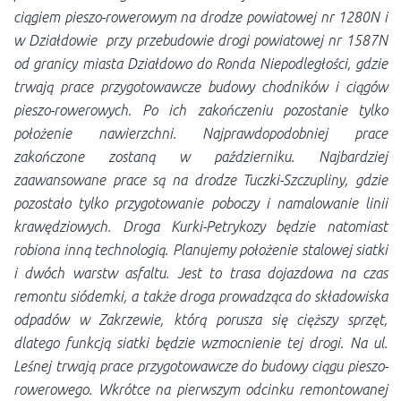
ciągiem pieszo-rowerowym na drodze powiatowej nr 1280N i
w Działdowie przy przebudowie drogi powiatowej nr 1587N
od granicy miasta Działdowo do Ronda Niepodległości, gdzie
trwają prace przygotowawcze budowy chodników i ciągów
pieszo-rowerowych. Po ich zakończeniu pozostanie tylko
położenie nawierzchni. Najprawdopodobniej prace
zakończone zostaną w październiku. Najbardziej
zaawansowane prace są na drodze Tuczki-Szczupliny, gdzie
pozostało tylko przygotowanie poboczy i namalowanie linii
krawędziowych. Droga Kurki-Petrykozy będzie natomiast
robiona inną technologią. Planujemy położenie stalowej siatki
i dwóch warstw asfaltu. Jest to trasa dojazdowa na czas
remontu siódemki, a także droga prowadząca do składowiska
odpadów w Zakrzewie, którą porusza się cięższy sprzęt,
dlatego funkcją siatki będzie wzmocnienie tej drogi. Na ul.
Leśnej trwają prace przygotowawcze do budowy ciągu pieszo-
rowerowego. Wkrótce na pierwszym odcinku remontowanej