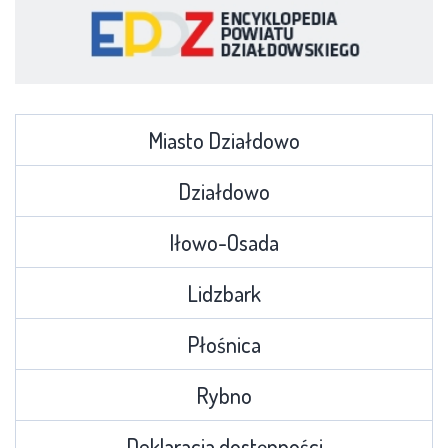
Miasto Działdowo
Działdowo
Iłowo-Osada
Lidzbark
Płośnica
Rybno
Deklaracja dostępności