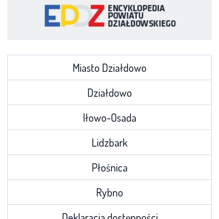
Miasto Działdowo
Działdowo
Iłowo-Osada
Lidzbark
Płośnica
Rybno
Deklaracja dostępności