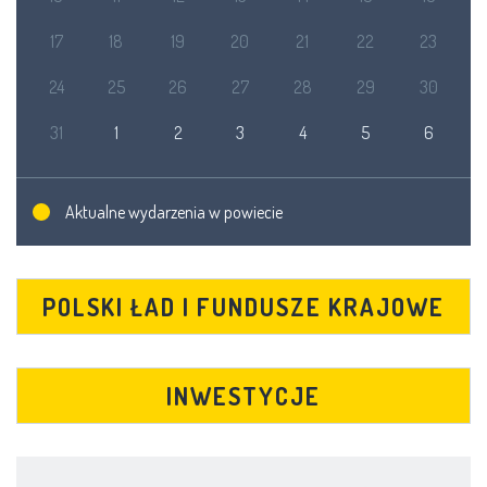
17
18
19
20
21
22
23
24
25
26
27
28
29
30
31
1
2
3
4
5
6
Aktualne wydarzenia w powiecie
POLSKI ŁAD I FUNDUSZE KRAJOWE
INWESTYCJE