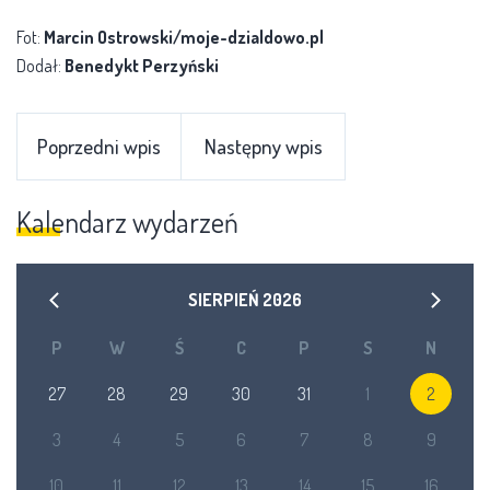
Fot:
Marcin Ostrowski/moje-dzialdowo.pl
Dodał:
Benedykt Perzyński
Poprzedni wpis
Następny wpis
Kalendarz wydarzeń
SIERPIEŃ
2026
P
W
Ś
C
P
S
N
27
28
29
30
31
1
2
3
4
5
6
7
8
9
10
11
12
13
14
15
16