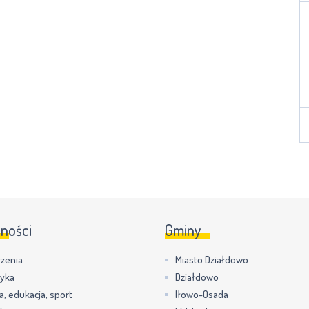
lności
Gminy
zenia
Miasto Działdowo
tyka
Działdowo
a, edukacja, sport
Iłowo-Osada