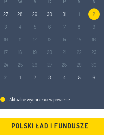
P
W
Ś
C
P
S
N
27
28
29
30
31
1
2
3
4
5
6
7
8
9
10
11
12
13
14
15
16
17
18
19
20
21
22
23
24
25
26
27
28
29
30
31
1
2
3
4
5
6
Aktualne wydarzenia w powiecie
POLSKI ŁAD I FUNDUSZE