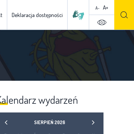
A+
A-
t
Deklaracja dostępności
Kalendarz wydarzeń
SIERPIEŃ
2026