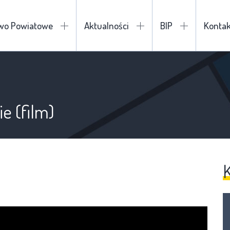
two Powiatowe
Aktualności
BIP
Kontak
e (film)