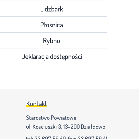
Lidzbark
Płośnica
Rybno
Deklaracja dostępności
Kontakt
Starostwo Powiatowe
ul. Kościuszki 3, 13-200 Działdowo
tel:
23 697 59 40
, fax:
23 697 59 41