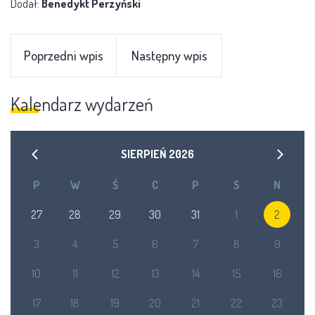
Dodał:
Benedykt Perzyński
Poprzedni wpis
Następny wpis
Kalendarz wydarzeń
SIERPIEŃ
2026
P
W
Ś
C
P
S
N
27
28
29
30
31
1
2
3
4
5
6
7
8
9
10
11
12
13
14
15
16
17
18
19
20
21
22
23