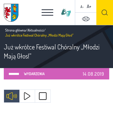
A+
A-
Strona główna
/
Aktualności
/
Już wkrótce Festiwal Chóralny „Młodzi Mają Głos!”
Już wkrótce Festiwal Chóralny „Młodzi
Mają Głos!”
14.08.2019
WYDARZENIA