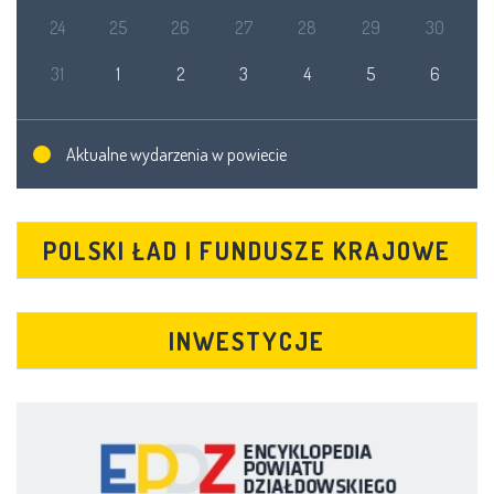
24
25
26
27
28
29
30
31
1
2
3
4
5
6
Aktualne wydarzenia w powiecie
POLSKI ŁAD I FUNDUSZE KRAJOWE
INWESTYCJE