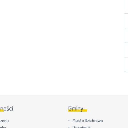
lności
Gminy
zenia
Miasto Działdowo
tyka
Działdowo