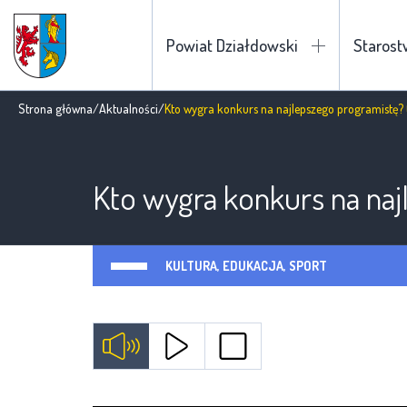
Powiat Działdowski
Staros
Strona główna
/
Aktualności
/
Kto wygra konkurs na najlepszego programistę? 
Kto wygra konkurs na naj
KULTURA, EDUKACJA, SPORT