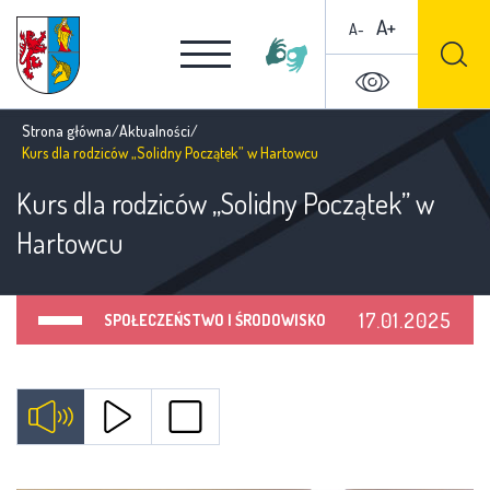
A+
A-
Strona główna
/
Aktualności
/
Kurs dla rodziców „Solidny Początek” w Hartowcu
Kurs dla rodziców „Solidny Początek” w
Hartowcu
17.01.2025
SPOŁECZEŃSTWO I ŚRODOWISKO