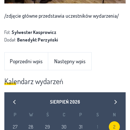
/zdjęcie główne przedstawia uczestników wydarzenia/
Fot:
Sylwester Kasprowicz
Dodał:
Benedykt Perzyński
Poprzedni wpis
Następny wpis
Kalendarz wydarzeń
SIERPIEŃ
2026
P
W
Ś
C
P
S
N
27
28
29
30
31
1
2