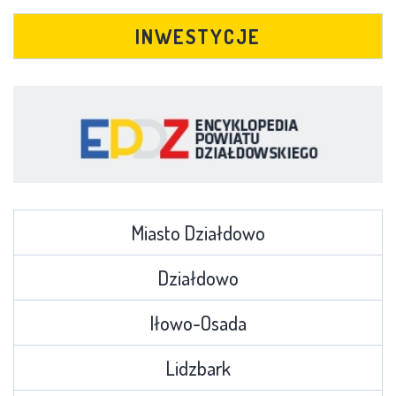
INWESTYCJE
Miasto Działdowo
Działdowo
Iłowo-Osada
Lidzbark