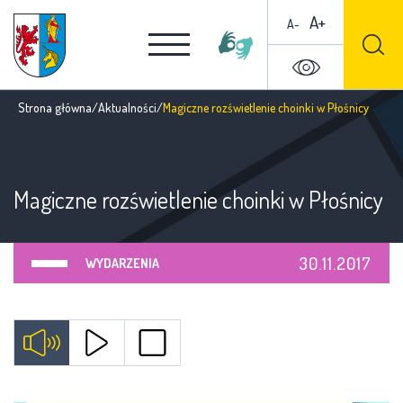
A+
A-
Strona główna
/
Aktualności
/
Magiczne rozświetlenie choinki w Płośnicy
Magiczne rozświetlenie choinki w Płośnicy
30.11.2017
WYDARZENIA