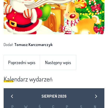
Dodał:
Tomasz Karczmarczyk
Poprzedni wpis
Następny wpis
Kalendarz wydarzeń
SIERPIEŃ
2026
P
W
Ś
C
P
S
N