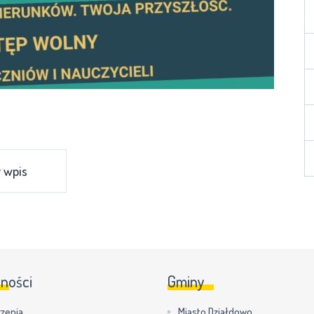
 wpis
lności
Gminy
zenia
Miasto Działdowo