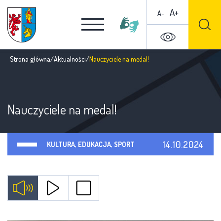
A+
A-
Strona główna
/
Aktualności
/
Nauczyciele na medal!
Nauczyciele na medal!
14.10.2024
KULTURA, EDUKACJA, SPORT