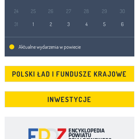
24
25
26
27
28
29
30
31
1
2
3
4
5
6
Aktualne wydarzenia w powiecie
POLSKI ŁAD I FUNDUSZE KRAJOWE
INWESTYCJE