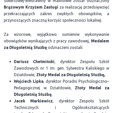
Sukertowej-Biedrawiny w Malinowie został odznaczony
Brązowym Krzyżem Zasługi
za realizację przedsięwzięć
przekraczających zakres zwykłych obowiązków, a
przynoszących znaczną korzyść społeczności lokalnej.
Za wzorowe, wyjątkowo sumienne wykonywanie
obowiązków wynikających z pracy zawodowej,
Medalem
za Długoletnią Służbę
odznaczeni zostali:
Dariusz Chełmiński
, dyrektor Zespołu Szkół
Zawodowych nr 1 im. gen. Sylwestra Kaliskiego w
Działdowie,
Złoty Medal za Długoletnią Służbę,
Wojciech Lipka
, dyrektor Poradni Psychologiczno–
Pedagogicznej w Działdowie,
Złoty Medal za
Długoletnią Służbę
,
Jacek Markiewicz
, dyrektor Zespołu Szkół
Technicznych i Ogólnokształcących