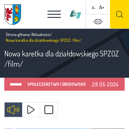
A+
A-
Strona główna
/
Aktualności
/
Nowa karetka dla działdowskiego SPZOZ /film/
Nowa karetka dla działdowskiego SPZOZ
/film/
28.05.2024
SPOŁECZEŃSTWO I ŚRODOWISKO