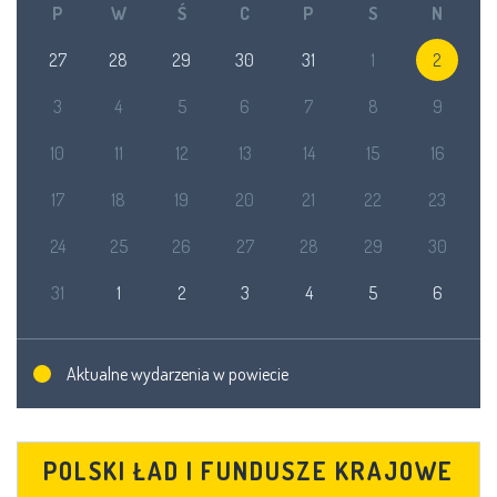
P
W
Ś
C
P
S
N
27
28
29
30
31
1
2
3
4
5
6
7
8
9
10
11
12
13
14
15
16
17
18
19
20
21
22
23
24
25
26
27
28
29
30
31
1
2
3
4
5
6
Aktualne wydarzenia w powiecie
POLSKI ŁAD I FUNDUSZE KRAJOWE