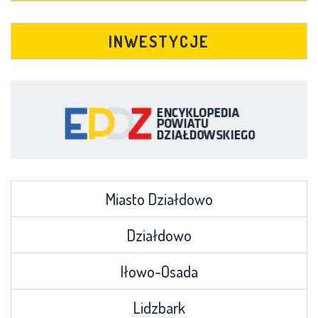
INWESTYCJE
Miasto Działdowo
Działdowo
Iłowo-Osada
Lidzbark