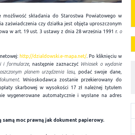
ieje możliwość składania do Starostwa Powiatowego w
a zaświadczenia czy działka jest objęta uproszczonym
owa w art. 19 ust. 3 ustawy z dnia 28 września 1991 r.
o
rnetowej:
http://dzialdowski.e-mapa.net/
. Po kliknięciu w
i i formularze
, następnie zaznaczyć
Wniosek o wydanie
roszczonym planem urządzenia lasu
, podać swoje dane,
dokument
. Wnioskodawca zostanie przekierowany do
 opłaty skarbowej w wysokości 17 zł należnej tytułem
anie wygenerowane automatycznie i wysłane na adres
ą samą moc prawną jak dokument papierowy.