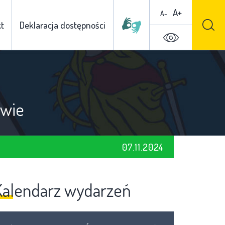
A+
A-
t
Deklaracja dostępności
owie
07.11.2024
Kalendarz wydarzeń