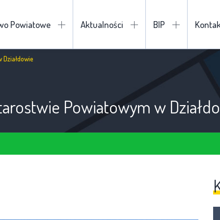
two Powiatowe
Aktualności
BIP
Kontak
w Działdowie
tarostwie Powiatowym w Działd