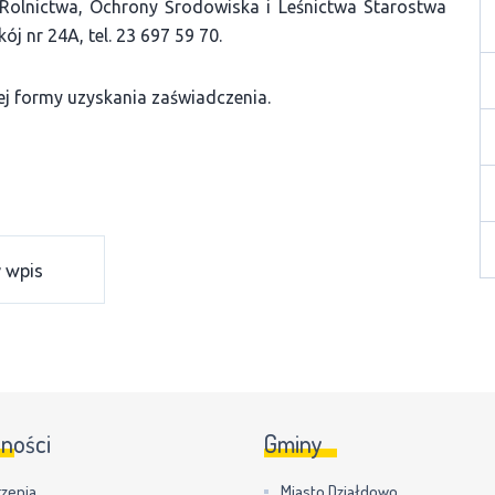
Rolnictwa, Ochrony Środowiska i Leśnictwa Starostwa
j nr 24A, tel. 23 697 59 70.
tej formy uzyskania zaświadczenia.
 wpis
lności
Gminy
zenia
Miasto Działdowo