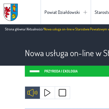
Powiat Działdowski
Staros
Strona główna
/
Aktualności
/
Nowa usługa on-line w Starostwie Powiatowym 
Nowa usługa on-line w S
PRZYRODA I EKOLOGIA