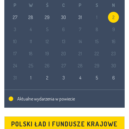
P
W
Ś
C
P
S
N
27
28
29
30
31
1
2
3
4
5
6
7
8
9
10
11
12
13
14
15
16
17
18
19
20
21
22
23
24
25
26
27
28
29
30
31
1
2
3
4
5
6
Aktualne wydarzenia w powiecie
POLSKI ŁAD I FUNDUSZE KRAJOWE