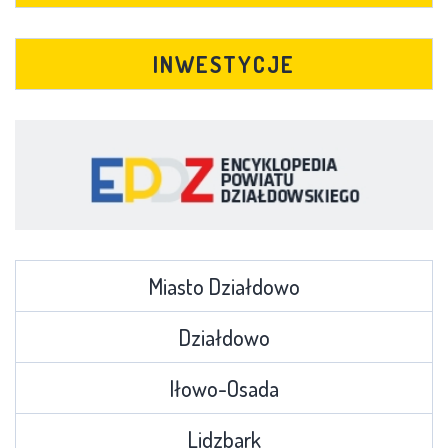
INWESTYCJE
Miasto Działdowo
Działdowo
Iłowo-Osada
Lidzbark