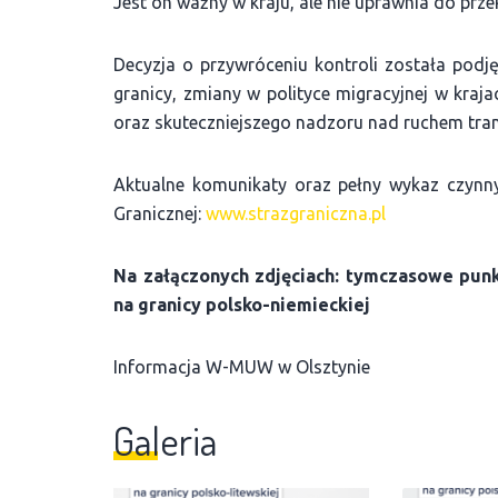
Jest on ważny w kraju, ale nie uprawnia do prze
Decyzja o przywróceniu kontroli została podj
granicy, zmiany w polityce migracyjnej w kraj
oraz skuteczniejszego nadzoru nad ruchem tra
Aktualne komunikaty oraz pełny wykaz czynny
Granicznej:
www.strazgraniczna.pl
Na załączonych zdjęciach: tymczasowe punkt
na granicy polsko-niemieckiej
Informacja W-MUW w Olsztynie
Galeria