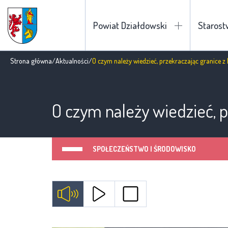
Powiat Działdowski
Staros
Strona główna
/
Aktualności
/
O czym należy wiedzieć, przekraczając granice z
O czym należy wiedzieć, p
SPOŁECZEŃSTWO I ŚRODOWISKO