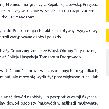
ą Niemiec i na granicy z Republiką Litewską. Przejścia
icę, zostały wskazane w załączniku do rozporządzenia.
skutkować mandatem.
m do Polski i mają charakter selektywny, wyrywkowy.
ntroli wytypowane osoby i pojazdy.
raży Granicznej, żołnierze Wojsk Obrony Terytorialnej i
ież Policja i Inspekcja Transportu Drogowego.
w tożsamości oraz, w uzasadnionych przypadkach,
a minut, ale może się wydłużyć przy większym ruchu lub
iadać dowód osobisty lub paszport w wersji fizycznej.
ilny dowód osobisty (mDowód) w aplikacji mObywatel.