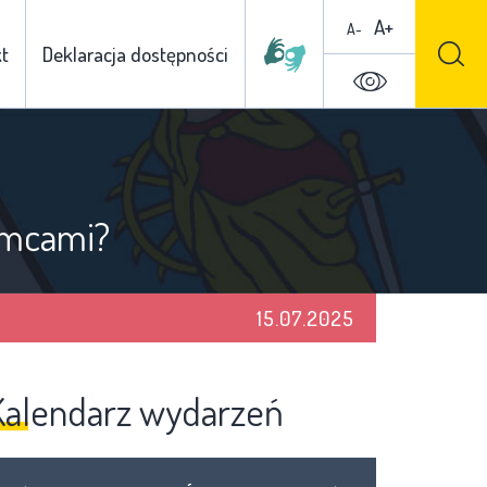
A+
A-
t
Deklaracja dostępności
iemcami?
15.07.2025
Kalendarz wydarzeń