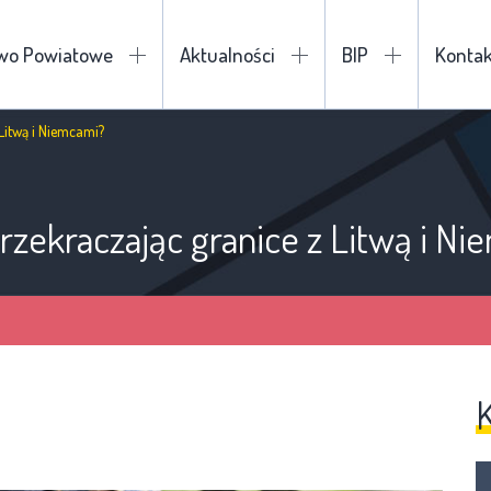
two Powiatowe
Aktualności
BIP
Kontak
 Litwą i Niemcami?
rzekraczając granice z Litwą i N