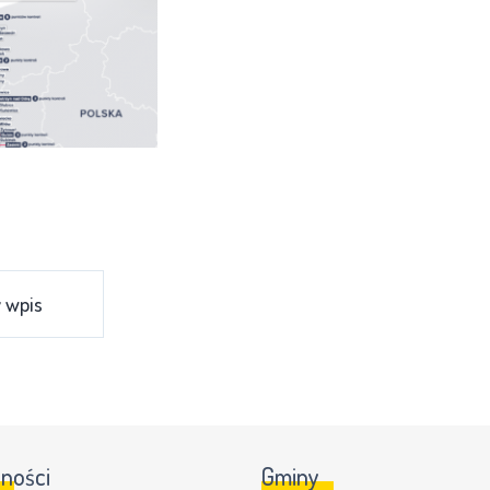
 wpis
lności
Gminy