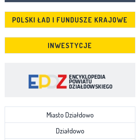
POLSKI ŁAD I FUNDUSZE KRAJOWE
INWESTYCJE
Miasto Działdowo
Działdowo