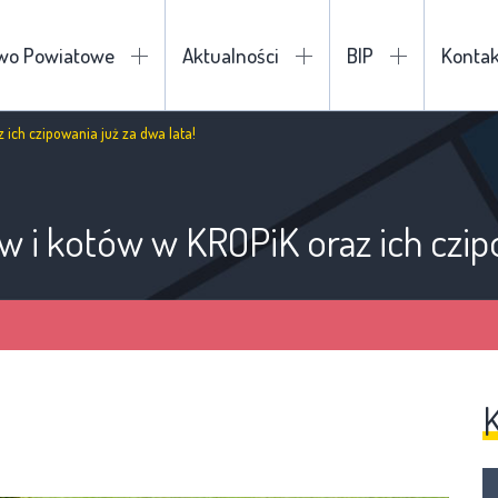
two Powiatowe
Aktualności
BIP
Kontak
 ich czipowania już za dwa lata!
w i kotów w KROPiK oraz ich czipo