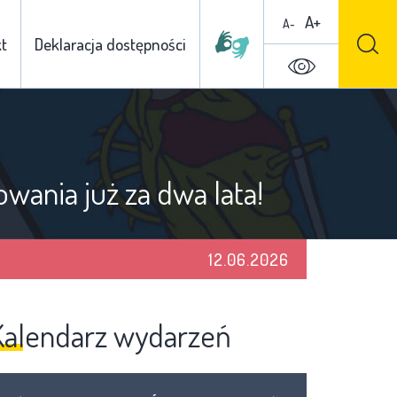
A+
A-
t
Deklaracja dostępności
wania już za dwa lata!
12.06.2026
Kalendarz wydarzeń