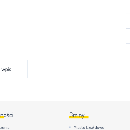
 wpis
lności
Gminy
zenia
Miasto Działdowo