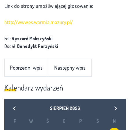
Link do strony umożliwiającej głosowanie:
http://www.es.warmia.mazury.pl/
Fot:
Ryszard Makszyński
Dodał:
Benedykt Perzyński
Poprzedni wpis
Następny wpis
Kalendarz wydarzeń
SIERPIEŃ
2026
P
W
Ś
C
P
S
N