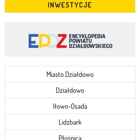
INWESTYCJE
Miasto Działdowo
Działdowo
Iłowo-Osada
Lidzbark
Płośnica