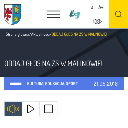
A+
A-
Strona główna
/
Aktualności
/
ODDAJ GŁOS NA ZS W MALINOWIE!
ODDAJ GŁOS NA ZS W MALINOWIE!
21.05.2018
KULTURA, EDUKACJA, SPORT