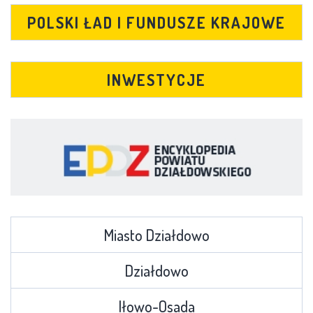
POLSKI ŁAD I FUNDUSZE KRAJOWE
INWESTYCJE
Miasto Działdowo
Działdowo
Iłowo-Osada