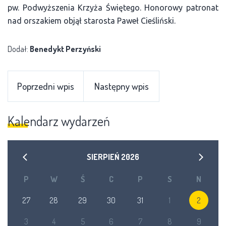
pw. Podwyższenia Krzyża Świętego. Honorowy patronat
nad orszakiem objął starosta Paweł Cieśliński.
Dodał:
Benedykt Perzyński
Poprzedni wpis
Następny wpis
Kalendarz wydarzeń
SIERPIEŃ
2026
P
W
Ś
C
P
S
N
27
28
29
30
31
1
2
3
4
5
6
7
8
9