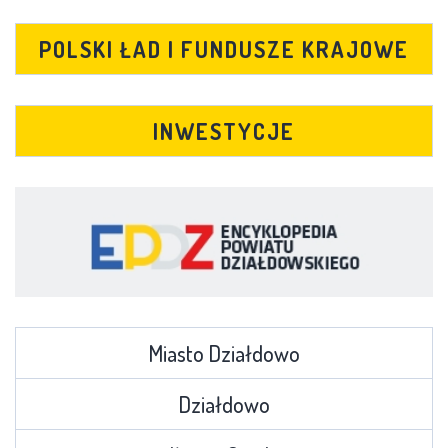
POLSKI ŁAD I FUNDUSZE KRAJOWE
INWESTYCJE
Miasto Działdowo
Działdowo