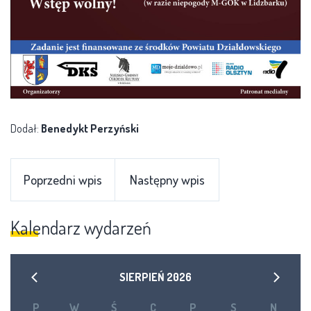
Dodał:
Benedykt Perzyński
Poprzedni wpis
Następny wpis
Kalendarz wydarzeń
SIERPIEŃ
2026
P
W
Ś
C
P
S
N