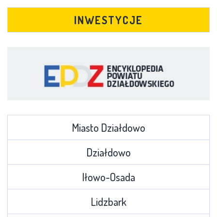
INWESTYCJE
Miasto Działdowo
Działdowo
Iłowo-Osada
Lidzbark