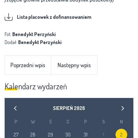
Lista placowek z dofinansowaniem
Fot:
Benedykt Perzyński
Dodał:
Benedykt Perzyński
Poprzedni wpis
Następny wpis
Kalendarz wydarzeń
SIERPIEŃ
2026
P
W
Ś
C
P
S
N
27
28
29
30
31
1
2