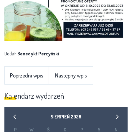
Dodał:
Benedykt Perzyński
Poprzedni wpis
Następny wpis
Kalendarz wydarzeń
SIERPIEŃ
2026
P
W
Ś
C
P
S
N