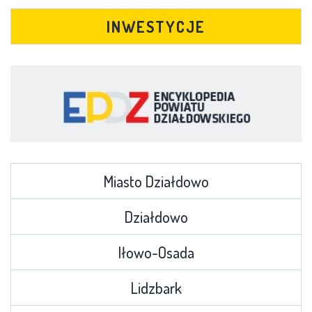
INWESTYCJE
Miasto Działdowo
Działdowo
Iłowo-Osada
Lidzbark