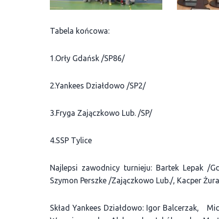
Tabela końcowa:
1.Orły Gdańsk /SP86/
2.Yankees Działdowo /SP2/
3.Fryga Zajączkowo Lub. /SP/
4.SSP Tylice
Najlepsi zawodnicy turnieju: Bartek Lepak /G
Szymon Perszke /Zajączkowo Lub./, Kacper Żuraw
Skład Yankees Działdowo: Igor Balcerzak, Mic