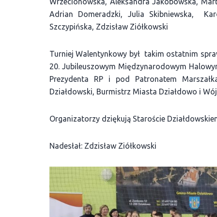
Wrzecionowska, Aleksandra Jakóbowska, Marta 
Adrian Domeradzki, Julia Skibniewska, Karo
Szczypińska, Zdzisław Ziółkowski
Turniej Walentynkowy był takim ostatnim spraw
20. Jubileuszowym Międzynarodowym Halowym
Prezydenta RP i pod Patronatem Marszałk
Działdowski, Burmistrz Miasta Działdowo i Wó
Organizatorzy dziękują Staroście Działdowskie
Nadesłał: Zdzisław Ziółkowski