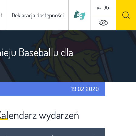
A+
A-
t
Deklaracja dostępności
eju Baseballu dla
19.02.2020
Kalendarz wydarzeń