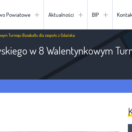
two Powiatowe
Aktualności
BIP
Kontak
wym Turnieju Baseballu dla zespołu z Gdańska.
wskiego w 8 Walentynkowym Turni