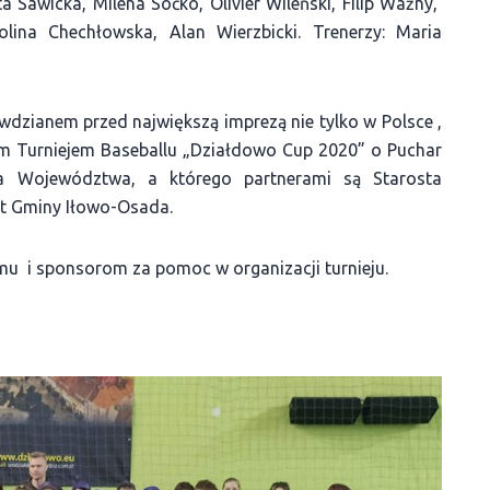
Sawicka, Milena Soćko, Olivier Wileński, Filip Ważny,
lina Chechłowska, Alan Wierzbicki. Trenerzy: Maria
dzianem przed największą imprezą nie tylko w Polsce ,
 Turniejem Baseballu „Działdowo Cup 2020” o Puchar
a Województwa, a którego partnerami są Starosta
jt Gminy Iłowo-Osada.
mu i sponsorom za pomoc w organizacji turnieju.