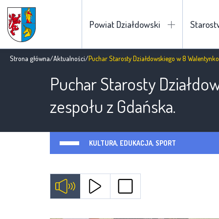
Powiat Działdowski
Staros
Strona główna
/
Aktualności
/
Puchar Starosty Działdowskiego w 8 Walentynko
Puchar Starosty Działdo
zespołu z Gdańska.
KULTURA, EDUKACJA, SPORT