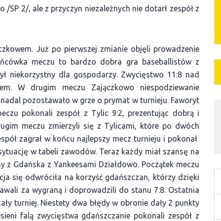
o /SP 2/, ale z przyczyn niezależnych nie dotarł zespół z
czkowem. Już po pierwszej zmianie objęli prowadzenie
 Końcówka meczu to bardzo dobra gra baseballistów z
był niekorzystny dla gospodarzy. Zwycięstwo 11:8 nad
mem. W drugim meczu Zajączkowo niespodziewanie
 nadal pozostawało w grze o prymat w turnieju. Faworyt
czu pokonali zespół z Tylic 9:2, prezentując dobrą i
rugim meczu zmierzyli się z Tylicami, które po dwóch
zespół zagrał w końcu najlepszy mecz turnieju i pokonał
ytuację w tabeli zawodów. Teraz każdy miał szansę na
yny z Gdańska z Yankeesami Działdowo. Początek meczu
cja się odwróciła na korzyść gdańszczan, którzy dzięki
awali za wygraną i doprowadzili do stanu 7:8. Ostatnia
ły turniej. Niestety dwa błędy w obronie dały 2 punkty
sieni falą zwycięstwa gdańszczanie pokonali zespół z