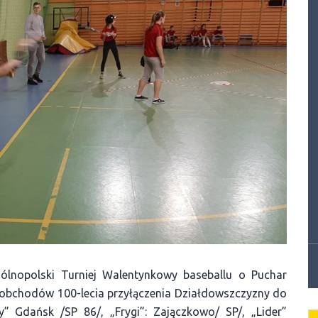
gólnopolski Turniej Walentynkowy baseballu o Puchar
 obchodów 100-lecia przyłączenia Działdowszczyzny do
” Gdańsk /SP 86/, „Frygi”: Zajączkowo/ SP/, „Lider”