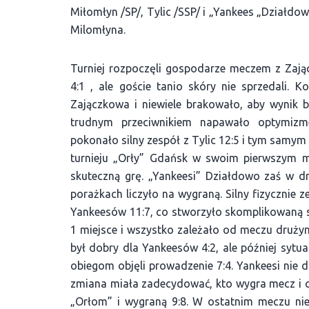
Miłomłyn /SP/, Tylic /SSP/ i „Yankees „Działdow
Milomłyna.
Turniej rozpoczęli gospodarze meczem z Zają
4:1 , ale goście tanio skóry nie sprzedali.
Zajączkowa i niewiele brakowało, aby wynik 
trudnym przeciwnikiem napawało optymiz
pokonało silny zespół z Tylic 12:5 i tym samym
turnieju „Orły” Gdańsk w swoim pierwszym me
skuteczną grę. „Yankeesi” Działdowo zaś w d
porażkach liczyło na wygraną. Silny fizycznie 
Yankeesów 11:7, co stworzyło skomplikowaną s
1 miejsce i wszystko zależało od meczu druż
był dobry dla Yankeesów 4:2, ale później sytua
obiegom objęli prowadzenie 7:4. Yankeesi nie d
zmiana miała zadecydować, kto wygra mecz i ca
„Orłom” i wygraną 9:8. W ostatnim meczu nie