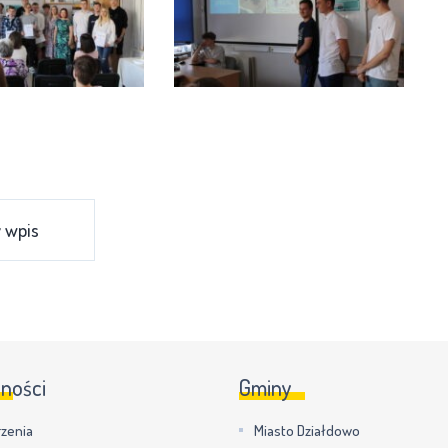
 wpis
lności
Gminy
zenia
Miasto Działdowo