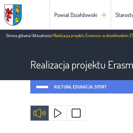
Powiat Działdowski
Staros
Strona główna
/
Aktualności
/
Realizacja projektu Erasmus+ w działdowskim ZS
Realizacja projektu Eras
KULTURA, EDUKACJA, SPORT