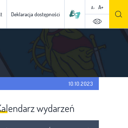
A+
A-
t
Deklaracja dostępności
10.10.2023
Kalendarz wydarzeń