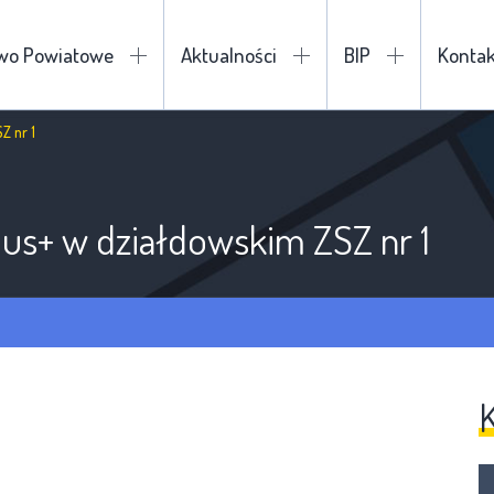
two Powiatowe
Aktualności
BIP
Kontak
Z nr 1
mus+ w działdowskim ZSZ nr 1