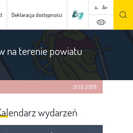
A+
A-
t
Deklaracja dostępności
w na terenie powiatu
31.12.2019
Kalendarz wydarzeń