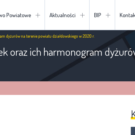
two Powiatowe
Aktualności
BIP
Kontak
am dyżurów na terenie powiatu działdowskiego w 2020 r.
tek oraz ich harmonogram dyżuró