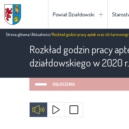
Powiat Działdowski
Staros
Strona główna
/
Aktualności
/
Rozkład godzin pracy aptek oraz ich harmonogr
Rozkład godzin pracy ap
działdowskiego w 2020 r.
OGŁOSZENIA