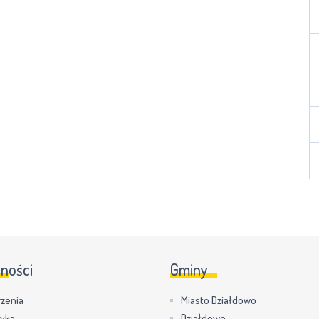
lności
Gminy
zenia
Miasto Działdowo
tyka
Działdowo