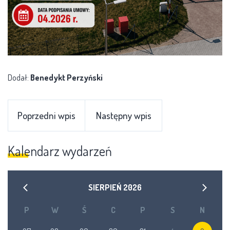
Dodał:
Benedykt Perzyński
Poprzedni wpis
Następny wpis
Kalendarz wydarzeń
SIERPIEŃ
2026
P
W
Ś
C
P
S
N