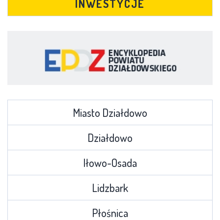
INWESTYCJE
Miasto Działdowo
Działdowo
Iłowo-Osada
Lidzbark
Płośnica