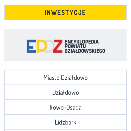
INWESTYCJE
Miasto Działdowo
Działdowo
Iłowo-Osada
Lidzbark