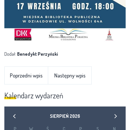
Dodał:
Benedykt Perzyński
Poprzedni wpis
Następny wpis
Kalendarz wydarzeń
SIERPIEŃ
2026
P
W
Ś
C
P
S
N