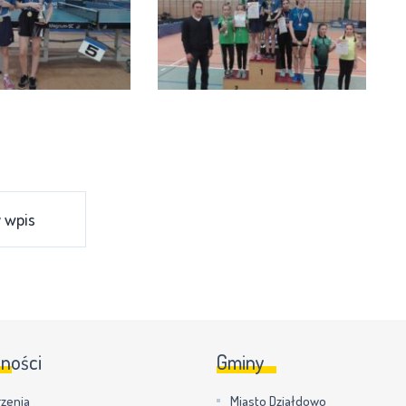
 wpis
lności
Gminy
zenia
Miasto Działdowo