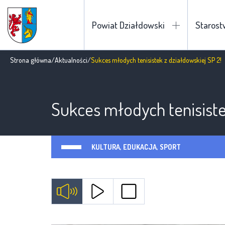
Powiat Działdowski
Staros
Strona główna
/
Aktualności
/
Sukces młodych tenisistek z działdowskiej SP 2!
Sukces młodych tenisiste
KULTURA, EDUKACJA, SPORT