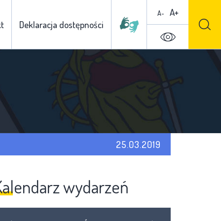
A+
A-
t
Deklaracja dostępności
25.03.2019
Kalendarz wydarzeń