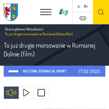
A+
A-
Strona główna
/
Aktualności
/
To już drugie morsowanie w Rumianej Dolinie (film)
To już drugie morsowanie w Rumianej
Dolinie (film)
17.02.2025
KULTURA, EDUKACJA, SPORT