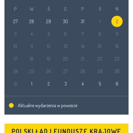
P
W
Ś
C
P
S
N
27
28
29
30
31
1
2
3
4
5
6
7
8
9
10
11
12
13
14
15
16
17
18
19
20
21
22
23
24
25
26
27
28
29
30
31
1
2
3
4
5
6
Aktualne wydarzenia w powiecie
POLSKI ŁAD I FUNDUSZE KRAJOWE