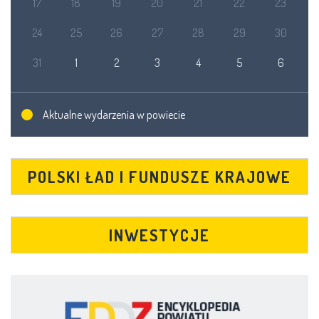
17
18
19
20
21
22
23
24
25
26
27
28
29
30
31
1
2
3
4
5
6
Aktualne wydarzenia w powiecie
POLSKI ŁAD I FUNDUSZE KRAJOWE
INWESTYCJE