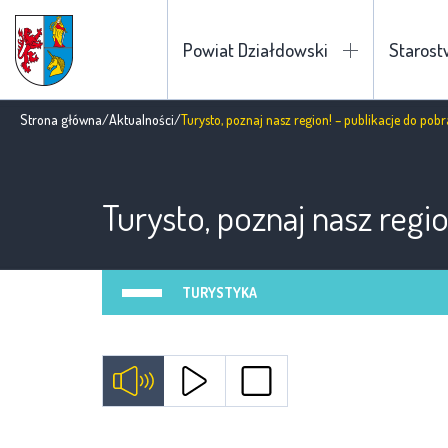
Powiat Działdowski
Staros
Strona główna
/
Aktualności
/
Turysto, poznaj nasz region! – publikacje do pob
Turysto, poznaj nasz regi
TURYSTYKA