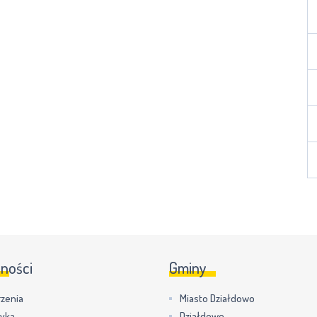
lności
Gminy
zenia
Miasto Działdowo
tyka
Działdowo