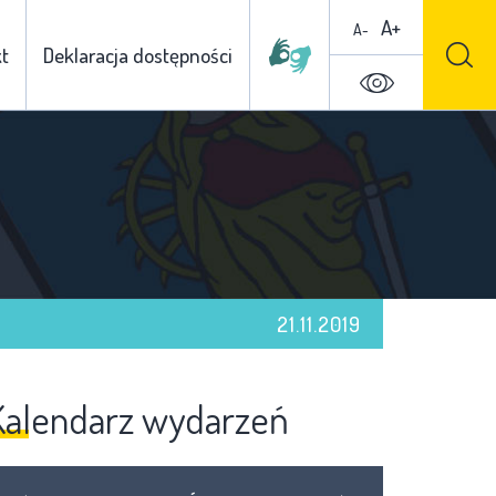
A+
A-
t
Deklaracja dostępności
21.11.2019
Kalendarz wydarzeń