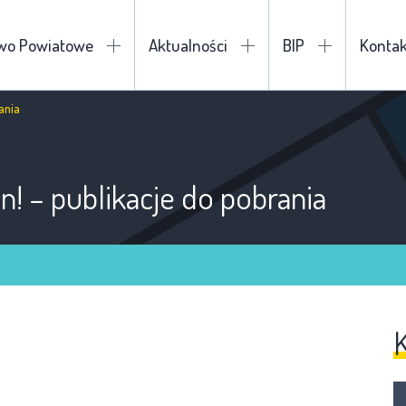
two Powiatowe
Aktualności
BIP
Kontak
rania
on! – publikacje do pobrania