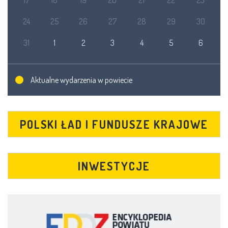
24
25
26
27
28
29
30
31
1
2
3
4
5
6
Aktualne wydarzenia w powiecie
POLSKI ŁAD I FUNDUSZE KRAJOWE
INWESTYCJE