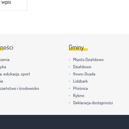
 wpis
lności
Gminy
zenia
Miasto Działdowo
tyka
Działdowo
a, edukacja, sport
Iłowo-Osada
ie
Lidzbark
czeństwo i środowisko
Płośnica
Rybno
Deklaracja dostępności