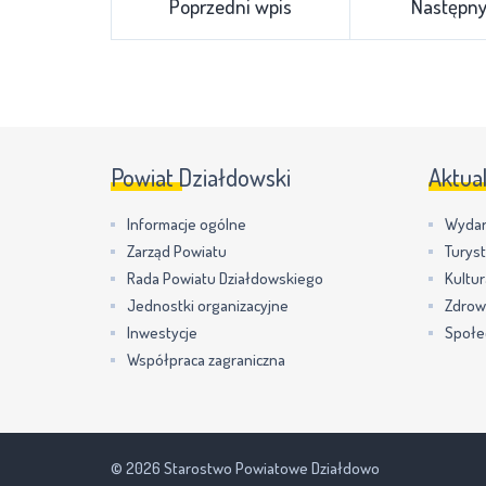
Poprzedni wpis
Następny
Powiat Działdowski
Aktua
Informacje ogólne
Wydar
Zarząd Powiatu
Turys
Rada Powiatu Działdowskiego
Kultur
Jednostki organizacyjne
Zdrow
Inwestycje
Społe
Współpraca zagraniczna
© 2026 Starostwo Powiatowe Działdowo