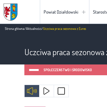
Powiat Działdowski
Staros
Strona główna
/
Aktualności
/
Uczciwa praca sezonowa z Eures
Uczciwa praca sezonowa 
SPOŁECZEŃSTWO I ŚRODOWISKO