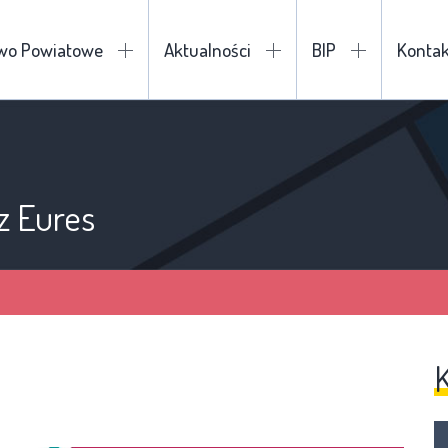
two Powiatowe
Aktualności
BIP
Kontak
z Eures