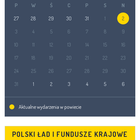
P
W
Ś
C
P
S
N
27
28
29
30
31
1
2
3
4
5
6
7
8
9
10
11
12
13
14
15
16
17
18
19
20
21
22
23
24
25
26
27
28
29
30
31
1
2
3
4
5
6
Aktualne wydarzenia w powiecie
POLSKI ŁAD I FUNDUSZE KRAJOWE