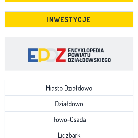
INWESTYCJE
Miasto Działdowo
Działdowo
Iłowo-Osada
Lidzbark