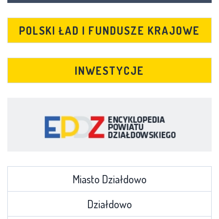
POLSKI ŁAD I FUNDUSZE KRAJOWE
INWESTYCJE
Miasto Działdowo
Działdowo