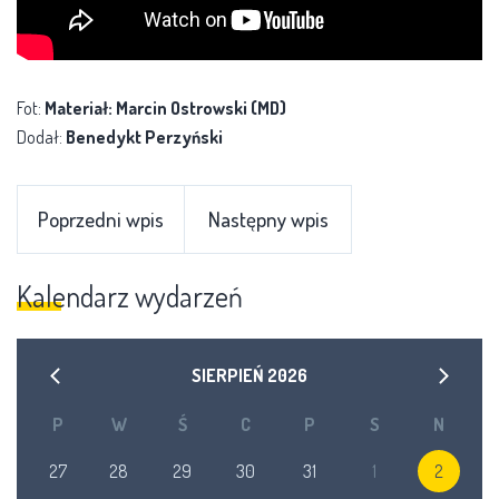
Fot:
Materiał: Marcin Ostrowski (MD)
Dodał:
Benedykt Perzyński
Poprzedni wpis
Następny wpis
Kalendarz wydarzeń
SIERPIEŃ
2026
P
W
Ś
C
P
S
N
27
28
29
30
31
1
2