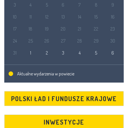
3
4
5
6
7
8
9
10
11
12
13
14
15
16
17
18
19
20
21
22
23
24
25
26
27
28
29
30
31
1
2
3
4
5
6
Aktualne wydarzenia w powiecie
POLSKI ŁAD I FUNDUSZE KRAJOWE
INWESTYCJE