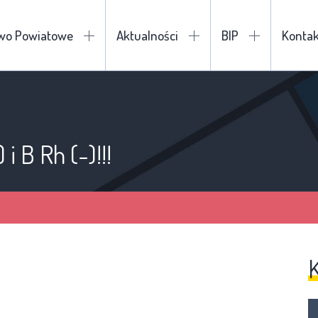
two Powiatowe
Aktualności
BIP
Kontak
i B Rh (-)!!!