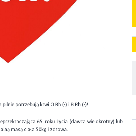
nie potrzebują krwi O Rh (-) i B Rh (-)!
przekraczająca 65. roku życia (dawca wielokrotny) lub
alną masą ciała 50kg i zdrowa.