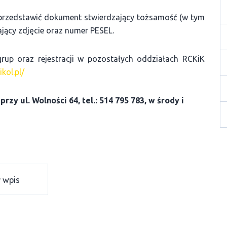
przedstawić dokument stwierdzający tożsamość (w tym
ający zdjęcie oraz numer PESEL.
grup oraz rejestracji w pozostałych oddziałach RCKiK
ikol.pl/
y ul. Wolności 64, tel.: 514 795 783, w środy i
 wpis