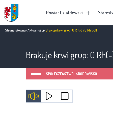
Powiat Działdowski
Staros
Strona główna
/
Aktualności
/
Brakuje krwi grup: 0 Rh(-) i B Rh (-)!!!
Brakuje krwi grup: 0 Rh(-) 
SPOŁECZEŃSTWO I ŚRODOWISKO