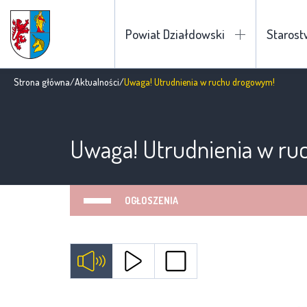
Powiat Działdowski
Staros
Strona główna
/
Aktualności
/
Uwaga! Utrudnienia w ruchu drogowym!
Uwaga! Utrudnienia w r
OGŁOSZENIA