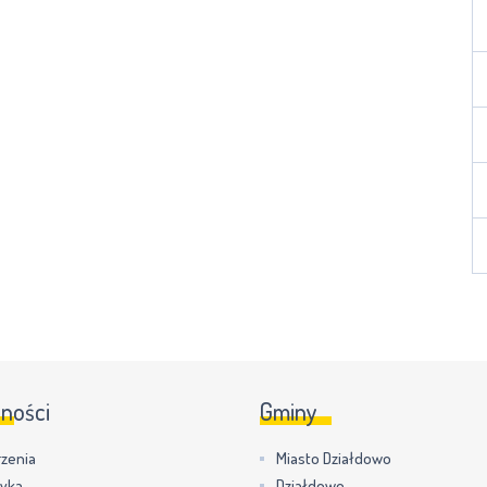
lności
Gminy
zenia
Miasto Działdowo
tyka
Działdowo