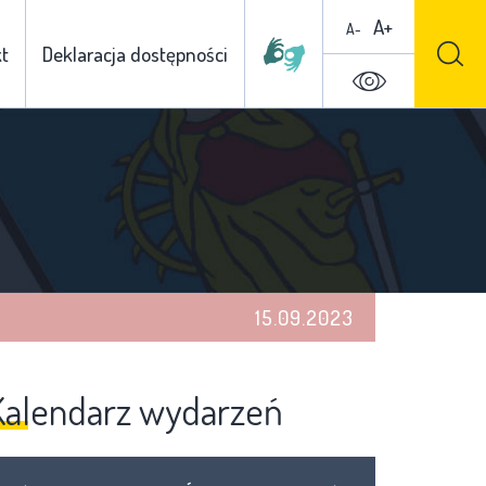
A+
A-
t
Deklaracja dostępności
15.09.2023
Kalendarz wydarzeń