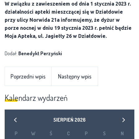
W związku z zawieszeniem od dnia 1 stycznia 2023 r.
działalności apteki mieszczącej się w Działdowie
przy ulicy Norwida 21a informujemy, że dyżur w
porze nocnej w dniu 19 stycznia 2023 r. pełnić będzie
Moja Apteka, ul. Jagiełły 26 w Działdowie.
Dodał:
Benedykt Perzyński
Poprzedni wpis
Następny wpis
Kalendarz wydarzeń
SIERPIEŃ
2026
P
W
Ś
C
P
S
N