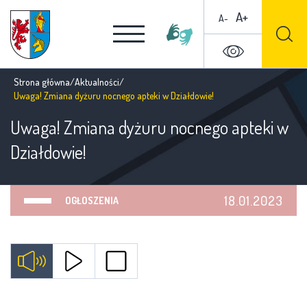
A+
A-
Strona główna
/
Aktualności
/
Uwaga! Zmiana dyżuru nocnego apteki w Działdowie!
Uwaga! Zmiana dyżuru nocnego apteki w
Działdowie!
18.01.2023
OGŁOSZENIA