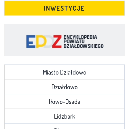
INWESTYCJE
Miasto Działdowo
Działdowo
Iłowo-Osada
Lidzbark